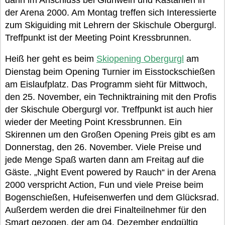
dann im Anschluss bei Glühwein und Kastanien in
der Arena 2000. Am Montag treffen sich Interessierte
zum Skiguiding mit Lehrern der Skischule Obergurgl.
Treffpunkt ist der Meeting Point Kressbrunnen.
Heiß her geht es beim
Skiopening Obergurgl
am
Dienstag beim Opening Turnier im Eisstockschießen
am Eislaufplatz. Das Programm sieht für Mittwoch,
den 25. November, ein Techniktraining mit den Profis
der Skischule Obergurgl vor. Treffpunkt ist auch hier
wieder der Meeting Point Kressbrunnen. Ein
Skirennen um den Großen Opening Preis gibt es am
Donnerstag, den 26. November. Viele Preise und
jede Menge Spaß warten dann am Freitag auf die
Gäste. „Night Event powered by Rauch“ in der Arena
2000 verspricht Action, Fun und viele Preise beim
Bogenschießen, Hufeisenwerfen und dem Glücksrad.
Außerdem werden die drei Finalteilnehmer für den
Smart gezogen, der am 04. Dezember endgültig