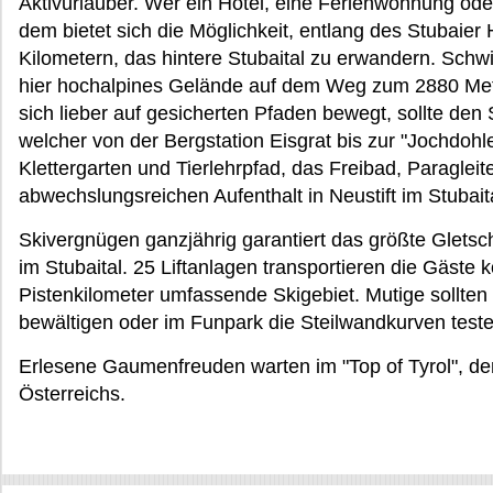
Aktivurlauber. Wer ein Hotel, eine Ferienwohnung ode
dem bietet sich die Möglichkeit, entlang des Stubaie
Kilometern, das hintere Stubaital zu erwandern. Schwi
hier hochalpines Gelände auf dem Weg zum 2880 Me
sich lieber auf gesicherten Pfaden bewegt, sollte den
welcher von der Bergstation Eisgrat bis zur "Jochdohl
Klettergarten und Tierlehrpfad, das Freibad, Paragleit
abwechslungsreichen Aufenthalt in Neustift im Stubait
Skivergnügen ganzjährig garantiert das größte Gletsch
im Stubaital. 25 Liftanlagen transportieren die Gäste 
Pistenkilometer umfassende Skigebiet. Mutige sollte
bewältigen oder im Funpark die Steilwandkurven teste
Erlesene Gaumenfreuden warten im "Top of Tyrol", d
Österreichs.