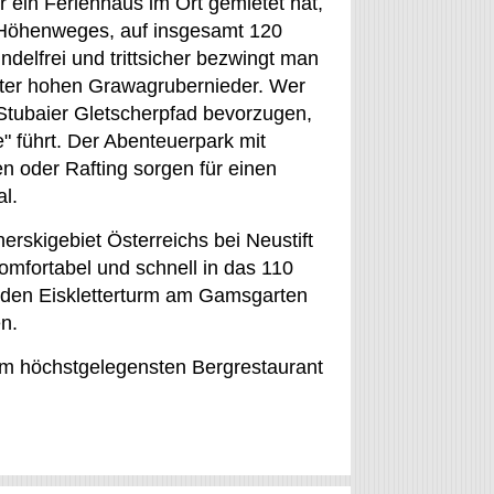
r ein Ferienhaus im Ort gemietet hat,
r Höhenweges, auf insgesamt 120
ndelfrei und trittsicher bezwingt man
ter hohen Grawagrubernieder. Wer
 Stubaier Gletscherpfad bevorzugen,
e" führt. Der Abenteuerpark mit
en oder Rafting sorgen für einen
al.
erskigebiet Österreichs bei Neustift
komfortabel und schnell in das 110
n den Eiskletterturm am Gamsgarten
n.
em höchstgelegensten Bergrestaurant